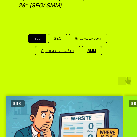
26" (SEO/ SMM)
Все
SEO
Яндекс. Директ
Адаптивные сайты
SMM
SEO
S