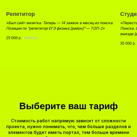
Репетитор
Студи
«Был сайт-визитка. Теперь — 14 заявок в месяц из поиска.
«Переста
Позиции по “репетитор ЕГЭ физика [район]” — ТОП-2»
Поиска. 
выезде [
25 000
р.
40000
р.
35 000
р.
Выберите ваш тариф
Стоимость работ напрямую зависит от сложности
проекта, нужно понимать, что, чем больше разделов и
элементов будет иметь портал, тем больше времени