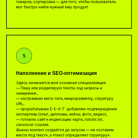
товаров, сортировка — для того, чтобы пользователь
мог быстро найти нужный ему продукт
Наполнение и SEO-оптимизация
Здесь начинается моя основная специализация.
— Пишу или редактирую тексты
под запросы и
намерения
,
— настраиваю мета-теги, микроразметку, структуру
URL,
— прорабатываю E-E-A-T: добавляю подтверждение
экспертизы (опыт, дипломы, кейсы, фото, видео),
— готовлю сайт к индексации: карта, robots.txt,
canonical-ссылки.
Важно:
контент создаётся до запуска — не «оставим
места под текст», а «текст определяет структуру».